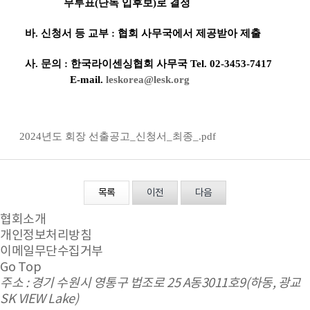
무투표
(
단독 입후보
)
로 결정
바
.
신청서 등 교부
:
협회 사무국에서 제공받아 제출
사
.
문의
:
한국라이센싱협회 사무국
Tel. 02-3453-7417
E-mail.
leskorea@lesk.org
2024년도 회장 선출공고_신청서_최종_.pdf
목록
이전
다음
협회소개
개인정보처리방침
이메일무단수집거부
Go Top
주소 : 경기 수원시 영통구 법조로 25 A동3011호9(하동, 광교
SK VIEW Lake)