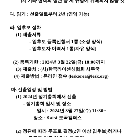
(5)
기타 협회의 정관 등 제 규정에 위배되지 않을 것
다
.
임기
:
선출일로부터 2
년
(
연임 가능
)
라
.
입후보 절차
(1)
제출서류
-
입후보 등록신청서
1
통
(
소정 양식
)
-
입후보자 이력서
1
통
(
자유 양식
)
(2)
등록기한
: 2024
년
3
월 22
일
(금
) 18:00
까지
(3)
제출처
: (
사
)
한국라이센싱협회 사무국
(4)
제출방법
:
온라인 접수 (leskorea@lesk.org)
마.
선출일정 및 방법
(1) 2024
년 정기총회에서 선출
-
정기총회 일시 및 장소
일시 : 2024
년
3
월 27
일
(수
) 11:30~
장소 : Kaist 도곡캠퍼스
(2)
정관에 따라 투표로 결정
(2
인 이상 입후보
)
하거나