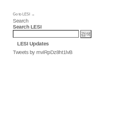
Go to LESI →
Search
Search LESI
검색
LESI Updates
Tweets by rnviRpDz8ht1lvB